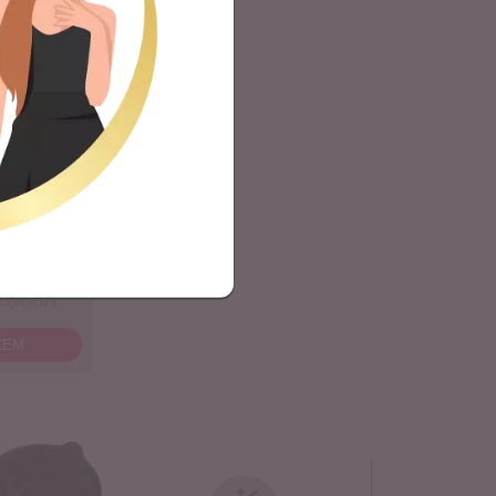
tamin
öredezés elleni
ekedésének és
mogatására
ZEM