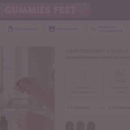
Gazdaságos
Külső hajápolás
Gumivitaminok
csomagajánlatok
HAIR THERAPY + SCALP
Egyedülálló megoldás a fejbőr és a haj 
Hajhullásra,
Gyógynövény
hajnövesztéshez
szérum
1-3 munkanap
1-3 munkanap