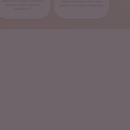
adagolja a szérumot. Egyszerű,
relaxáló masszázs otthoni spa-
praktikus, bárhol, bármikor
élményt nyújt minden alkalommal.
használható.