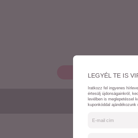
LEGYÉL TE IS VI
Iratkozz fel ingyenes hírlev
értesülj újdonságainkról, k
levélben is meglepetéssel k
kuponkóddal ajándékozunk
EZE