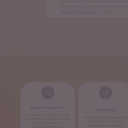
pedig egyszerűen fantasztikus nem zsírosítja el 
és szerintem gyönyörűen nő tőle mindenkinek a
Megtekintés a facebookon
2026-06-25
Innovatív hajápoló duó
Hajhullás ellen
Az applikátor és a gyógynövényes
Célzottan erősíti a hajgyökereket,
szérum együtt dolgoznak a fejbőr
támogatja az új hajszálak
és a haj egészségéért. A
növekedését, és csökkenti a
mikromasszázs serkenti a