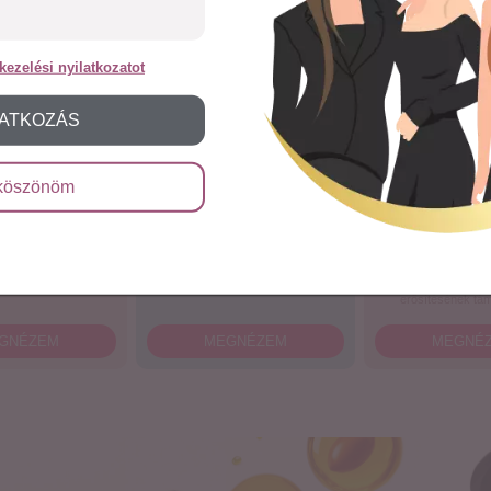
kezelési nyilatkozatot
RATKOZÁS
köszönöm
otin Bomb
Keratin Bomb
Max Hajvi
s csökkentésére,
A hajszálak szerkezetének
Erős hajhullás, hajt
dés támogatására
erősítésére, hajnövekedéshez
komplex a haj növ
erősítésének tá
GNÉZEM
MEGNÉZEM
MEGNÉ