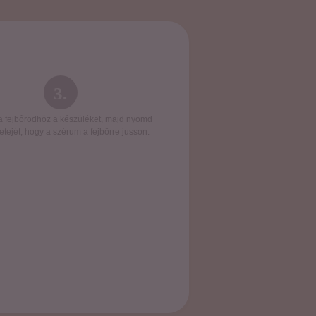
3.
 a fejbőrödhöz a készüléket, majd nyomd
etejét, hogy a szérum a fejbőrre jusson.