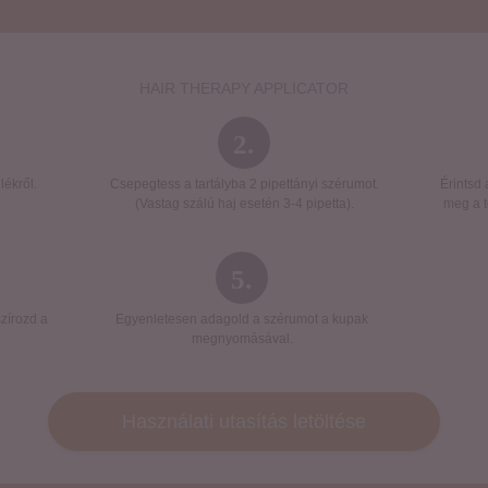
HAIR THERAPY APPLICATOR
2.
lékről.
Csepegtess a tartályba 2 pipettányi szérumot.
Érintsd
(Vastag szálú haj esetén 3-4 pipetta).
meg a t
5.
zírozd a
Egyenletesen adagold a szérumot a kupak
megnyomásával.
Használati utasítás letöltése