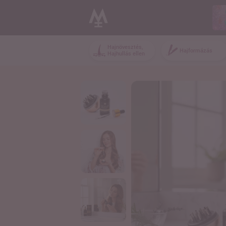
Hajnövesztés,
Hajformázás
Hajhullás ellen