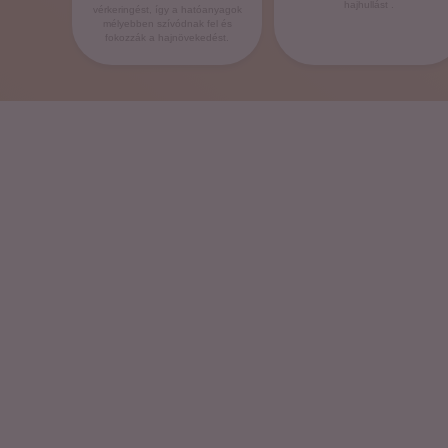
hajhullást .
vérkeringést, így a hatóanyagok
mélyebben szívódnak fel és
fokozzák a hajnövekedést.