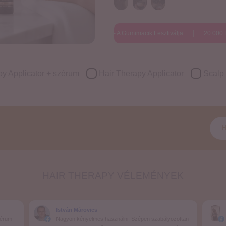
yenes szállítás
Gummies Fest - A Gumimacik Fesztiválja
20.000 Ft fele
py Applicator + szérum
Hair Therapy Applicator
Scalp
H
HAIR THERAPY VÉLEMÉNYEK
István Márovics
zérum
Nagyon kényelmes használni. Szépen szabályozottan