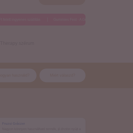
tt ingyenes szállítás
Gummies Fest - A Gumimacik Fesztiválja
20.000 
 Therapy szérum
ogyan használd?
Miért válaszd?
Fruzsi Gráczer
Nagyon könnyen használható termék, jó érzést nyújt a