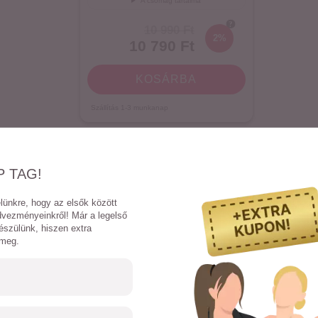
A csomag tartalma
10 990 Ft
2%
10 790 Ft
KOSÁRBA
Szállítás
1-3
munkanap
További csomagajánlatok
P TAG!
elünkre, hogy az elsők között
edvezményeinkről! Már a legelső
észülünk, hiszen extra
 meg.
K A
BESTSELLER
TERMÉKEINK IS ÉRDEKELHE