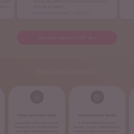
a hajat
jön ki az olaj a fejbőrre. A körkörös mozdulatok még
jánlom.
serkentik is a fejbőrt.
Megtekintés a facebookon
2026-06-12
Még több vélemény
(
187
db
)
MITŐL KÜLÖNLEGES?
Tiszta, egészséges fejbőr
Gyógynövényes ápolás
Gyengéden eltávolítja az elhalt
A hozzá kifejlesztett szérum
hámsejteket és a lerakódásokat,
hidratál, nyugtat, antibakteriális és
így a fejbőr fellélegezhet, a haj
hajnövekedést serkentő hatású,