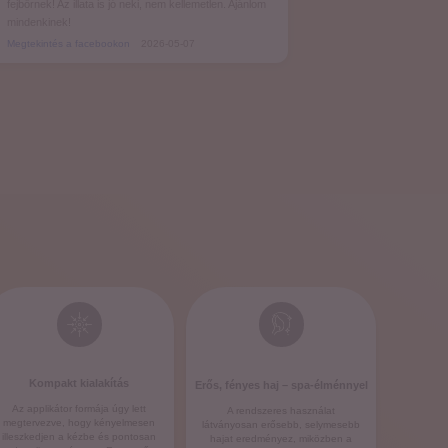
fejbőrnek! Az illata is jó neki, nem kellemetlen. Ajánlom
mindenkinek!
Megtekintés a facebookon
2026-05-07
Kompakt kialakítás
Erős, fényes haj – spa-élménnyel
Az applikátor formája úgy lett
A rendszeres használat
megtervezve, hogy kényelmesen
látványosan erősebb, selymesebb
illeszkedjen a kézbe és pontosan
hajat eredményez, miközben a