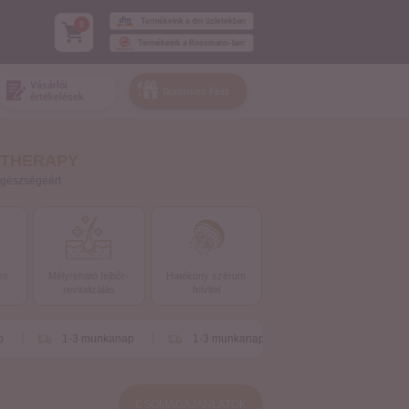
Termékeink a dm üzletekben
0
Termékeink a Rossmann-ban
Vásárlói
Gummies Fest
értékelések
 THERAPY
egészségéért
es
Mélyreható fejbőr-
Hatékony szérum
revitalizálás
felvitel
1-3 munkanap
1-3 munkanap
1-3 munkanap
CSOMAGAJÁNLATOK