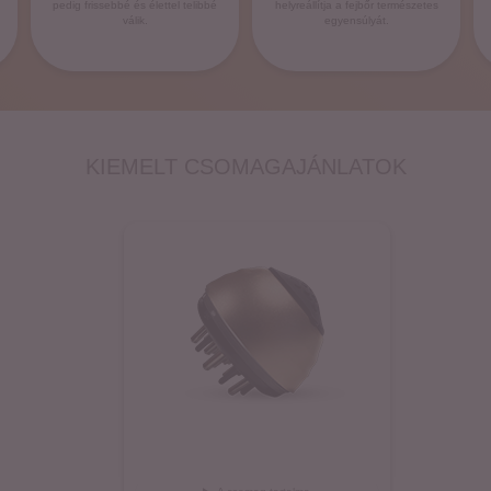
pedig frissebbé és élettel telibbé
helyreállítja a fejbőr természetes
válik.
egyensúlyát.
KIEMELT CSOMAGAJÁNLATOK