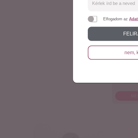
Elfogadom az
Adat
FELI
nem, 
Bi
Hajhullá
hajnöveke
ME