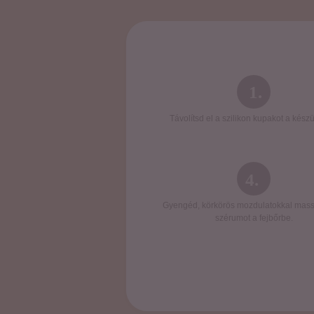
1.
Távolítsd el a szilikon kupakot a készü
4.
Gyengéd, körkörös mozdulatokkal mass
szérumot a fejbőrbe.