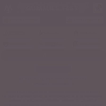
0
Termékeink a Rossmann-ban
Termékeink a dm üzletekben
Hajnövesztés,
Hajformázás
Külső hajápolás
Hajhullás ellen
Gazdaságos
Gumivitaminok
Vásárlói értékelések
csomagajánlatok
Gummies Fest
Megnézem a
106
értékelést
BEAUTY LIQUID- KOLLAGÉNITAL
Természetes belső hidratálásért
Beauty Liquid kollagén italunk értékes összetevőinek köszönhetően
hozzájárul a gyönyörű bőrhöz, az erős körmökhöz és a dús hajkoronához,
valamint az egészséges izületekhez. Kellemes ízű szépségital
formájában tudod gyorsan és könnyedén bevinni azokat a szervezeted