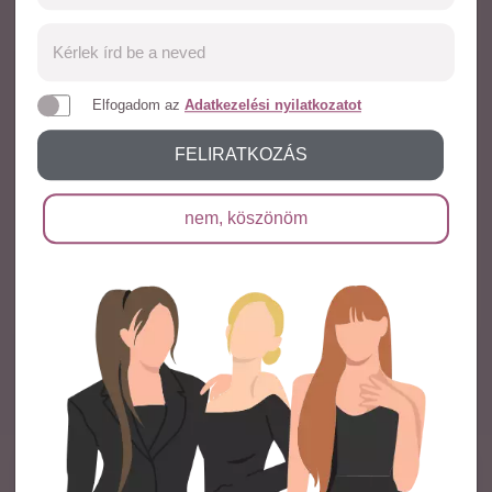
Száraz, hűvös, gyermekektől elzárt helyen tárolandó.
Tárolás
Szobahőmérsékleten, közvetlen napfénytől védve, lezárt flakonban.
FIGYELEM!
Felbontás után 30 napon belül fogyasztandó.
Elfogadom az
Adatkezelési nyilatkozatot
Ez a termék jelenleg elfogyott a raktárból, azonban hamarosan
Kiszerelés
FELIRATKOZÁS
újra elérhető lesz önállóan és kedvező csomagajánlatokban is.
500ml / 20 adag
Addig is tekintsd meg kedvező hajvitamin csomagajánlatainkat
A csomagolás 20 adagot tartalmaz
ITT
.
nem, köszönöm
További információk
A Magic Hair Hyaluron Bomb az Országos Gyógyszerészeti és
Élelmezés-egészségügyi Intézethez bejelentett és ellenőrizhető termék,
amelynek notifikációs száma: 30348/2022
Származási hely:
EU