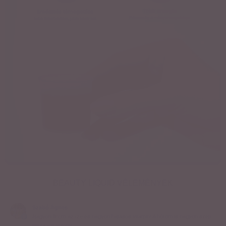
BEAUTY LIQUID VÉLEMÉNYEK
Szabó Ágnes
Nagyon finom az íze és nagyon hatásos vitamin! A bőröm is nagyon szép
mióta ezt iszom!