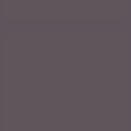
Methylsulphonylmethane (MSM), Tartósítószerek (Kálium-szorbát,
Nátrium-benzoát), Édesítőszerek (Aceszulfám, Szukralóz), Színezék
(E110), Pyridoxine hidroklorid.
ÖSSZETÉTEL TÁBLÁZAT
Összetevők
100 ml
NRV*%
Kollagén
12000 mg
3000 mg
Glicin
1920 mg
480 mg
L-arginin
1150 mg
287.5 mg
Hialuronsav
380 mg
95 mg
MSM
190 mg
47.5 mg