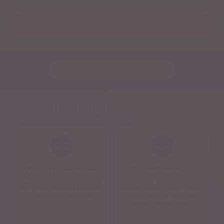
További csomagajánlatok
MITŐL KÜLÖNLEGES?
Komplex szépségformula
Magas kollagéntartalom
Egyetlen italban ötvözi mindazt, ami
Támogatja a bőr feszességét, a
a haj, a bőr, a köröm és az ízületek
porcok rugalmasságát és a csontok,
egészségéhez szükséges.
ízületek épségét, segíti a test
természetes megújulását.