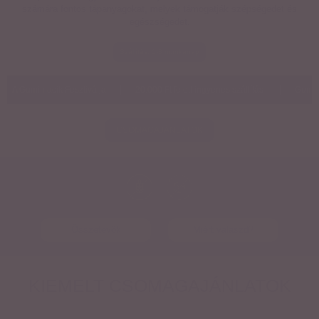
számára fontos tápanyagokat, melyek támogatják szépségedet és
egészségedet.
Szállítás: 1-3 munkanap
A Gumimacik Fesztiválja
20.000 Ft felett ingyenes szállítás
Gummies F
CSOMAGAJÁNLATOK
Összetevők
Miért válaszd?
KIEMELT CSOMAGAJÁNLATOK