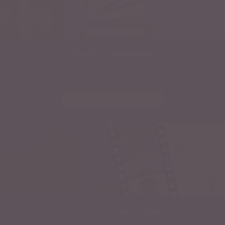
Mondd el a véleményed!
Több ezer elégedett vásárló.
Csatlakozz Te is a közösséghez!
Vélemények
Profi kezekre bíznád a hajad?