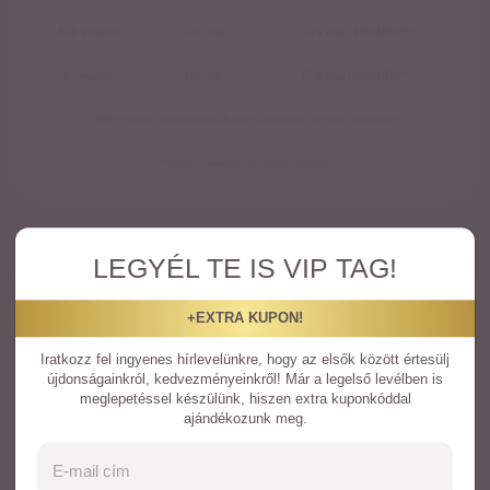
B-6 vitamin
0.82 mg
0.21 mg (15%NRV**)
C vitamin
310 mg
77.5 mg (96%NRV**)
*NRV=napi beviteli érték felnőtteknek %-ban kifejezve
** nincs beviteli referenciaérték
LEGYÉL TE IS VIP TAG!
BŐVEBB INFORMÁCIÓ
+EXTRA KUPON!
Figyelmeztetés /Jognyilatkozat:
Iratkozz fel ingyenes hírlevelünkre, hogy az elsők között értesülj
A kellemetlen gyomorérzet elkerülése érdekében a tabletta nem ajánlott
újdonságainkról, kedvezményeinkről! Már a legelső levélben is
éhgyomorra. A készítmény 14 éves kor alatt nem javasolt.
meglepetéssel készülünk, hiszen extra kuponkóddal
ajándékozunk meg.
Javasolt fogyasztás
Ne lépd túl az előírt, napi ajánlott mennyiséget! Az étrend-kiegészítők
nem helyettesítik a változatos étrendet és az egészséges életmódot.