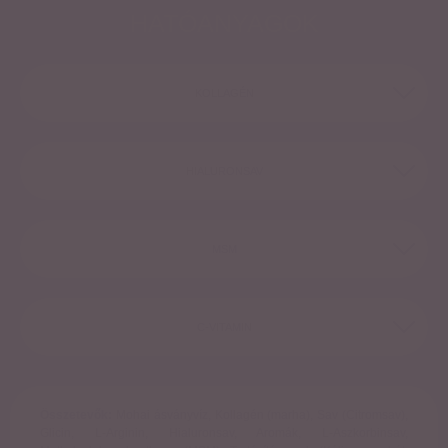
HATÓANYAGOK
KOLLAGÉN
HIALURONSAV
MSM
C-VITAMIN
Összetevők:
Mohai ásványvíz, Kollagén (marha), Sav (Citromsav),
Glicin, L-Arginin, Hialuronsav, Aromák, L-Aszkorbinsav,