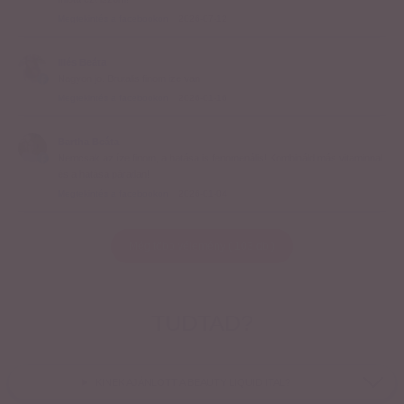
Megtekintés a facebookon
2026-07-12
Illés Beáta
Nagyon jo. Brutalis finom ize van
Megtekintés a facebookon
2026-01-16
Bartha Beáta
Nemcsak az íze finom, a hatása is fenomenális! Kombináld más vitaminnal
és a hatása páratlan!
Megtekintés a facebookon
2026-01-04
Még több vélemény
(
103
db
)
TUDTAD?
KINEK AJÁNLOTT A BEAUTY LIQUID ITAL?