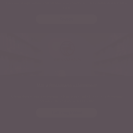
Látogass el saját fodrászszalonunkba, ahol szakértő kezek formálják gyönyörűvé a
hajad.
Tovább
Már a Rossmann üzletekben!
A Biotin Bombot már a Rossmann polcain is megtalálod! Nézz be a Rossmann
üzletekbe, és szerezd be könnyedén!
Tudj meg többet