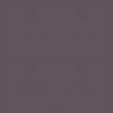
Bőrszépítő és hajerősítő
Striák és narancsbőr ellen
Segít csökkenteni a ráncok
Rendszeres fogyasztása javítja a
megjelenését, feszesíti a bőrt, erősíti
kötőszövet rugalmasságát,
a haj szerkezetét és elősegíti a
csökkentheti a striák és a narancsbőr
gyorsabb hajnövekedést.
láthatóságát.
Csont- és izomvédelem
Két ízvariációban
Hozzájárul az izmok építéséhez, a
Dinnye és erdei gyümölcs ízben
csontok és ízületek erősítéséhez,
elérhető. Finom cukormentes ital,
valamint csökkenti a sérülésekből
amelyet öröm beépíteni a
való felépülési időt.
mindennapi rutinba.