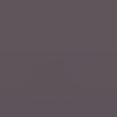
MIBEN KÜLÖNBÖZIK A BEAUTY LIQUID A KOLLAGÉN KAPSZULÁTÓL
VAGY TABLETTÁTÓL?
MIBEN SEGÍT A KOLLAGÉN PÓTLÁSA?
TÉNYLEG CUKORMENTES?
Csatlakozz privát csoportunkhoz!
Legyél egy izgalmas közösség tagja, értesülj első kézből a legújabb termékeinkről,
akcióinkról!